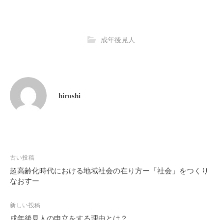
成年後見人
hiroshi
投
古い投稿
稿
超高齢化時代における地域社会の在り方ー「社会」をつくり
なおすー
ナ
ビ
新しい投稿
ゲ
成年後見人の申立をする理由とは？