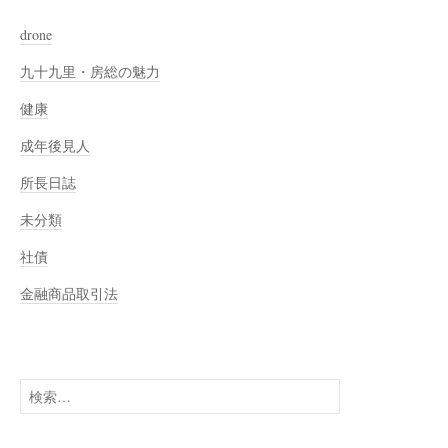
drone
九十九里・房総の魅力
健康
成年後見人
所長日誌
未分類
社債
金融商品取引法
検
索: