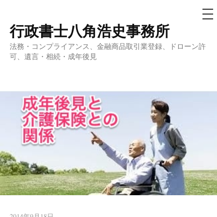
メ
ニ
ュ
行政書士八角浩史事務所
コ
ー
ン
法務・コンプライアンス、金融商品取引業登録、ドローン許
テ
可、遺言・相続・成年後見
ン
ツ
へ
ス
キ
ッ
プ
2014年9月18日