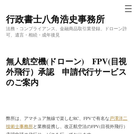
メ
ニ
ュ
行政書士八角浩史事務所
コ
ー
ン
法務・コンプライアンス、金融商品取引業登録、ドローン許
テ
可、遺言・相続・成年後見
ン
ツ
へ
無人航空機(ドローン) FPV(目視
ス
外飛行）承認 申請代行サービス
キ
のご案内
ッ
プ
弊所は、アマチュア無線で楽しむRC、FPVで有名な
戸澤洋二
技術士事務所
と業務提携し、改正航空法のFPV(目視外飛行）