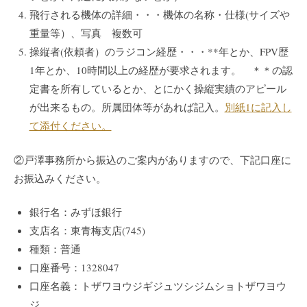
飛行される機体の詳細・・・機体の名称・仕様(サイズや
重量等）、写真 複数可
操縦者(依頼者）のラジコン経歴・・・**年とか、FPV歴
1年とか、10時間以上の経歴が要求されます。 ＊＊の認
定書を所有しているとか、とにかく操縦実績のアピール
が出来るもの。所属団体等があれば記入。
別紙1に記入し
て添付ください。
②戸澤事務所から振込のご案内がありますので、下記口座に
お振込みください。
銀行名：みずほ銀行
支店名：東青梅支店(745)
種類：普通
口座番号：1328047
口座名義：トザワヨウジギジュツシジムショトザワヨウ
ジ