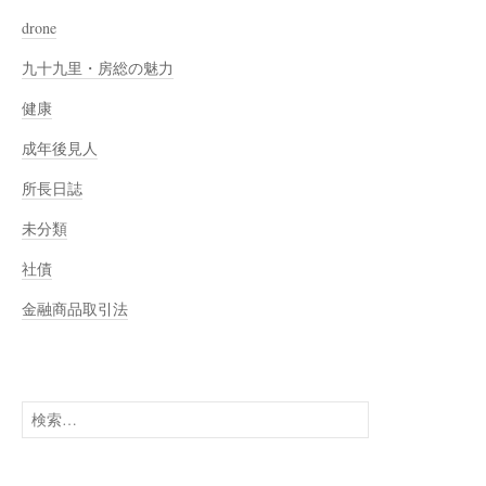
drone
九十九里・房総の魅力
健康
成年後見人
所長日誌
未分類
社債
金融商品取引法
検
索: