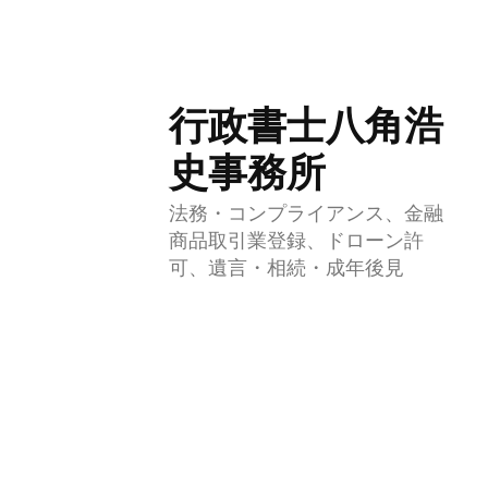
コ
行政書士八角浩
ン
テ
史事務所
ン
法務・コンプライアンス、金融
ツ
商品取引業登録、ドローン許
へ
可、遺言・相続・成年後見
ス
キ
ッ
プ