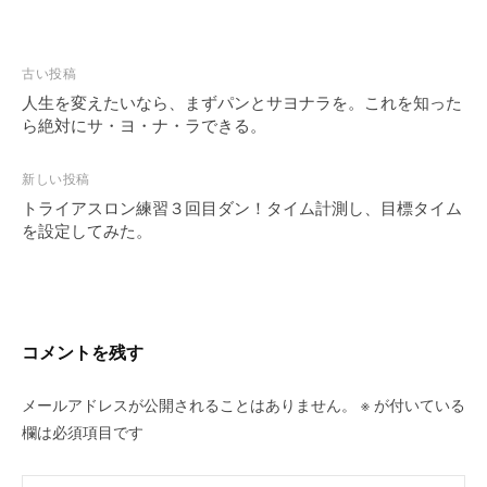
投
古い投稿
稿
人生を変えたいなら、まずパンとサヨナラを。これを知った
ら絶対にサ・ヨ・ナ・ラできる。
ナ
ビ
新しい投稿
ゲ
トライアスロン練習３回目ダン！タイム計測し、目標タイム
ー
を設定してみた。
シ
ョ
ン
コメントを残す
メールアドレスが公開されることはありません。
※
が付いている
欄は必須項目です