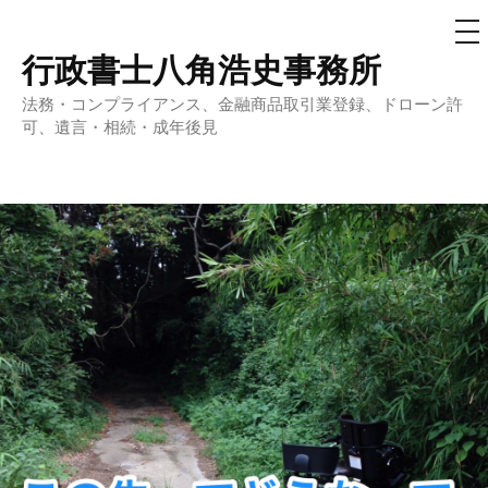
メ
ニ
ュ
行政書士八角浩史事務所
コ
ー
ン
法務・コンプライアンス、金融商品取引業登録、ドローン許
テ
可、遺言・相続・成年後見
ン
ツ
へ
ス
キ
ッ
プ