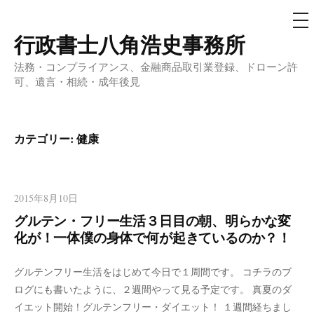
メ
ニ
ュ
行政書士八角浩史事務所
コ
ー
ン
法務・コンプライアンス、金融商品取引業登録、ドローン許
テ
可、遺言・相続・成年後見
ン
ツ
へ
カテゴリー:
健康
ス
キ
ッ
2015年8月10日
プ
グルテン・フリー生活３日目の朝、明らかな変
化が！一体僕の身体で何が起きているのか？！
グルテンフリー生活をはじめて今日で１周間です。 コチラのブ
ログにも書いたように、２週間やって見る予定です。 真夏のダ
イエット開始！グルテンフリー・ダイエット！ １週間経ちまし