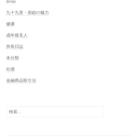
drone
九十九里・房総の魅力
健康
成年後見人
所長日誌
未分類
社債
金融商品取引法
検
索: