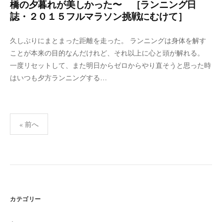
橋の夕暮れが美しかった〜 ［ランニング日
誌・２０１５フルマラソン挑戦にむけて］
久しぶりにまとまった距離を走った。 ランニングは身体を解す
ことが本来の目的なんだけれど、それ以上に心と頭が解れる。
一度リセットして、また明日からゼロからやり直そうと思った時
はいつも夕方ランニングする…
投
« 前へ
稿
の
ペ
ー
ジ
送
カテゴリー
り