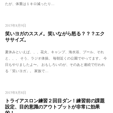
たが、体重は１キロ減ったり…
2015年8月9日
笑いヨガのススメ。笑いながら怒る？？？エク
ササイズ。
夏休みといえば、、、花火、キャンプ、海水浴、プール、それ
と、、、 そう、ラジオ体操。 毎朝近くの公園でやってます。 今
日もやりましたよ〜。 おもしろいのが、そのあと連続で行われ
る「笑いヨガ」。 家族で…
2015年8月8日
トライアスロン練習２回目ダン！練習前の課題
設定、目的意識のアウトプットが非常に効果
的！