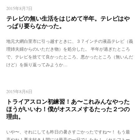
2015年8月7日
テレビの無い生活をはじめて半年。テレビはや
っぱり要らなかった。
地元大網白里市に引っ越すときに、３７インチの液晶テレビ（義
理姉夫婦からのいただき物）を処分した。 半年が過ぎたところ
で、テレビを捨てて良かったところ、悪かったところ（無いんだ
けど）を振り返ってみようか…
2015年8月6日
トライアスロン初練習！あ〜これみんなやった
ほうがいいわ！僕がオススメするたった２つの
理由。
いや〜、それにしても昨日の暑さすごかったですね〜！ もう最
高やね！夏大好き人間には最高の一日でしたわ！ （セルフトー